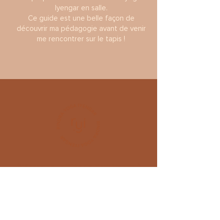
Iyengar en salle.
Ce guide est une belle façon de
découvrir ma pédagogie avant de venir
me rencontrer sur le tapis !
Professeure certifiée de Yoga Iyengar à
Marseille
, je propose des
C
ours de
Yoga Iyengar collectifs
, Individuels,
Ateliers et Retraites.