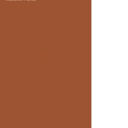
Professeure certifiée de Yoga Iyengar à
Marseille
, je propose des
C
ours de
Yoga Iyengar collectifs
, Individuels,
Ateliers et Retraites.
Navigation
Accueil