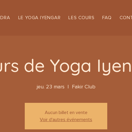
NDRA
LE YOGA IYENGAR
LES COURS
FAQ
CON
rs de Yoga Iye
jeu. 23 mars
  |  
Fakir Club
Aucun billet en vente
Voir d'autres événements