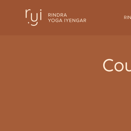
RI
Cou