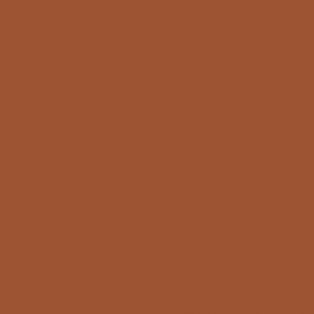
vigation
Lieux des Cours
eil
Maison R.
11 boulevard Montricher
ropos
13001 Marseille, France