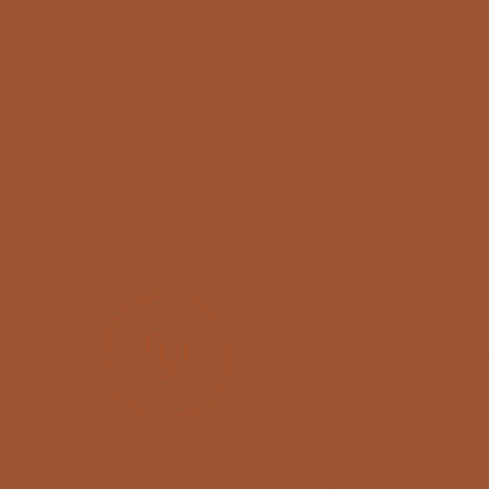
Na
Accu
A p
Professeure certifiée de Yoga