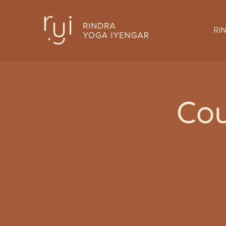
RI
Cou