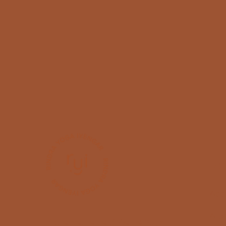
Na
Accu
A p
Professeure certifiée de Yoga