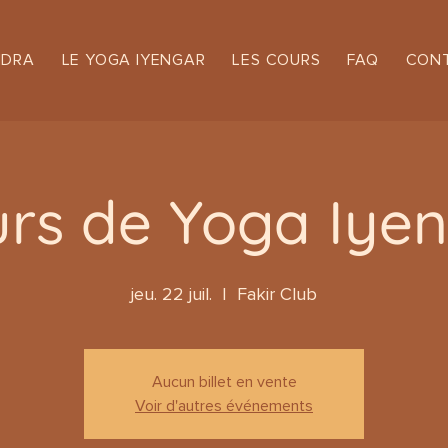
NDRA
LE YOGA IYENGAR
LES COURS
FAQ
CON
rs de Yoga Iye
jeu. 22 juil.
  |  
Fakir Club
Aucun billet en vente
Voir d'autres événements