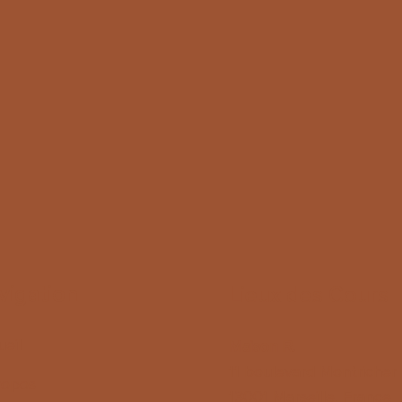
vigation
Lieux des Cours
eil
Maison R.
11 boulevard Montricher
ropos
13001 Marseille, France