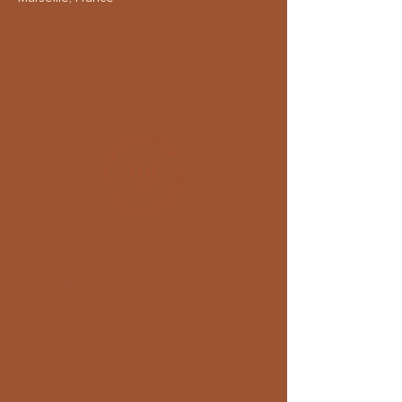
Professeure certifiée de Yoga Iyengar à
Marseille
, je propose des
C
ours de
Yoga Iyengar collectifs
, Individuels,
Ateliers et Retraites.
Navigation
Accueil