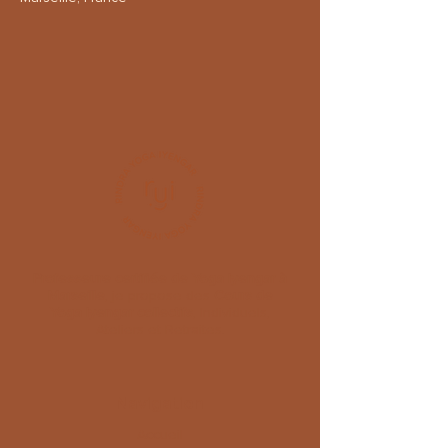
Professeure certifiée de Yoga Iyengar à
Marseille
, je propose des
C
ours de
Yoga Iyengar collectifs
, Individuels,
Ateliers et Retraites.
Navigation
Accueil