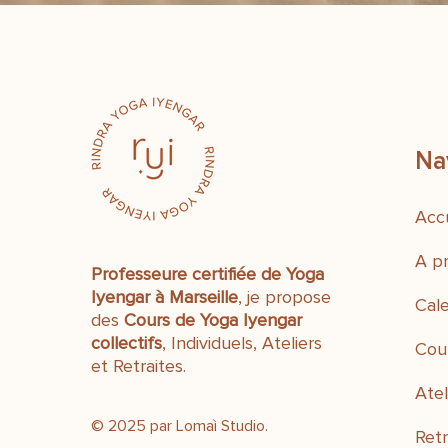
Na
Accu
A p
Professeure certifiée de Yoga
Iyengar à Marseille
, je propose
Cale
des
C
ours de Yoga Iyengar
collectifs
, Individuels, Ateliers
Cou
et Retraites.
Atel
© 2025 par Lomaì Studio.
Retr